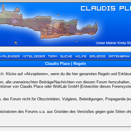
Claudis Place | Regeln
dich. Klicke auf »Akzeptieren«, wenn du die hier genannten Regeln und Erkläru
, alle unerwünschten Beiträge/Nachrichten von diesem Forum fernzuhalten, is
entümer von Claudis Place oder WoltLab GmbH (Entwickler dieses Forensystems
n, das Forum nicht für Obszönitäten, Vulgäres, Beleidigungen, Propaganda (e
stratoren des Forums u.a. aus Gründen des Verstoßes gegen gute Sitten ohne