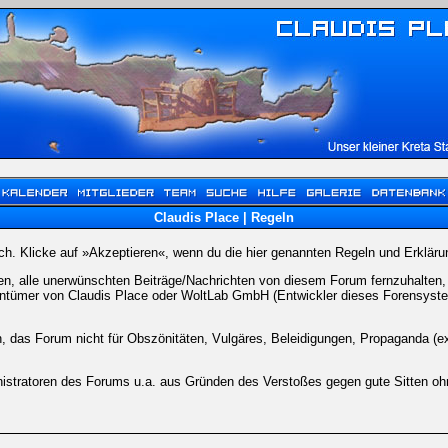
Claudis Place | Regeln
dich. Klicke auf »Akzeptieren«, wenn du die hier genannten Regeln und Erkläru
, alle unerwünschten Beiträge/Nachrichten von diesem Forum fernzuhalten, is
entümer von Claudis Place oder WoltLab GmbH (Entwickler dieses Forensystems
n, das Forum nicht für Obszönitäten, Vulgäres, Beleidigungen, Propaganda (e
stratoren des Forums u.a. aus Gründen des Verstoßes gegen gute Sitten ohne